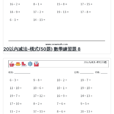
20以內减法-橫式(50題) 數學練習題 8