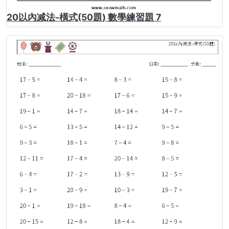
20以內减法-橫式(50題) 數學練習題 7