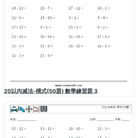
20以內减法-橫式(50題) 數學練習題 3