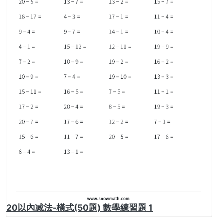
20以內减法-橫式(50題) 數學練習題 1