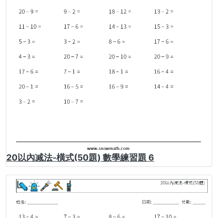
20以內减法-橫式(50題) 數學練習題 6