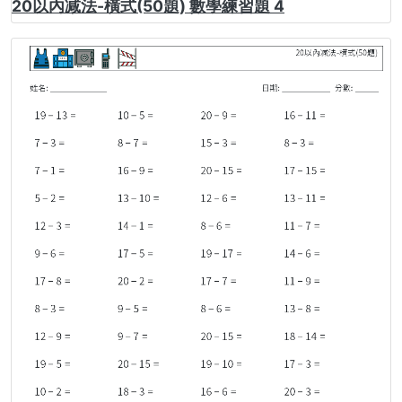
20以內减法-橫式(50題) 數學練習題 4