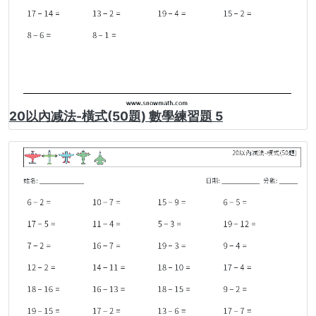
20以內减法-橫式(50題) 數學練習題 5