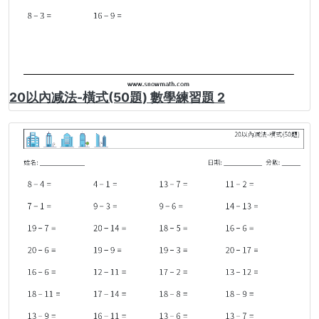
20以內减法-橫式(50題) 數學練習題 2