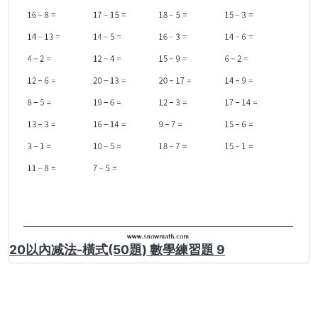
20以內减法-橫式(50題) 數學練習題 9