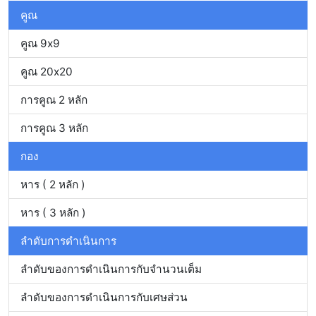
คูณ
คูณ 9x9
คูณ 20x20
การคูณ 2 หลัก
การคูณ 3 หลัก
กอง
หาร ( 2 หลัก )
หาร ( 3 หลัก )
ลำดับการดำเนินการ
ลำดับของการดำเนินการกับจำนวนเต็ม
ลำดับของการดำเนินการกับเศษส่วน