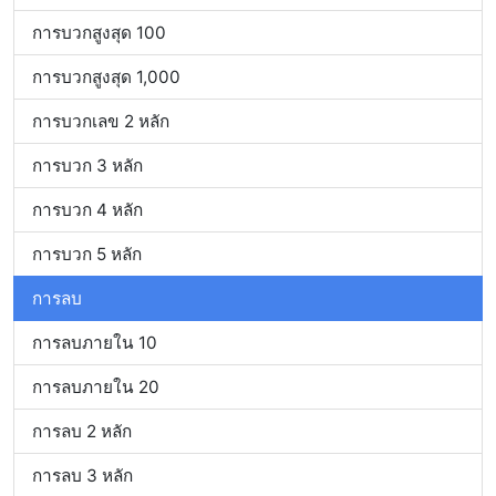
การบวกสูงสุด 100
การบวกสูงสุด 1,000
การบวกเลข 2 หลัก
การบวก 3 หลัก
การบวก 4 หลัก
การบวก 5 หลัก
การลบ
การลบภายใน 10
การลบภายใน 20
การลบ 2 หลัก
การลบ 3 หลัก