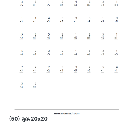
(50) คูณ 20x20