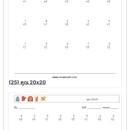
(25) คูณ 20x20