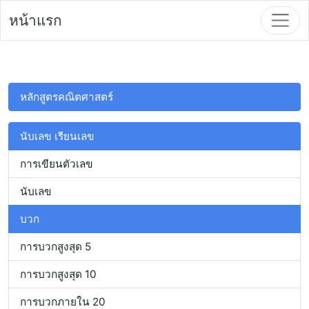
หน้าแรก
หลักสูตรคณิตศาสตร์
นับเลข เรียนเลข
การเขียนตัวเลข
นับเลข
บวก
การบวกสูงสุด 5
การบวกสูงสุด 10
การบวกภายใน 20