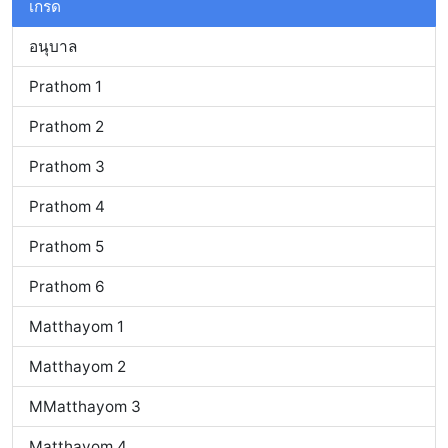
เกรด
อนุบาล
Prathom 1
Prathom 2
Prathom 3
Prathom 4
Prathom 5
Prathom 6
Matthayom 1
Matthayom 2
MMatthayom 3
Matthayom 4