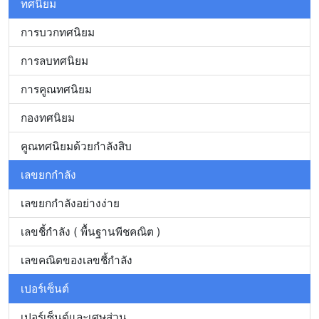
ทศนิยม
การบวกทศนิยม
การลบทศนิยม
การคูณทศนิยม
กองทศนิยม
คูณทศนิยมด้วยกำลังสิบ
เลขยกกำลัง
เลขยกกำลังอย่างง่าย
เลขชี้กำลัง ( พื้นฐานพีชคณิต )
เลขคณิตของเลขชี้กำลัง
เปอร์เซ็นต์
เปอร์เซ็นต์และเศษส่วน