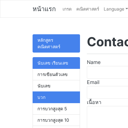
หน้าแรก
เกรด
คณิตศาสตร์
Language
Contac
หลักสูตร
คณิตศาสตร์
Name
นับเลข เรียนเลข
การเขียนตัวเลข
Email
นับเลข
บวก
เนื้อหา
การบวกสูงสุด 5
การบวกสูงสุด 10