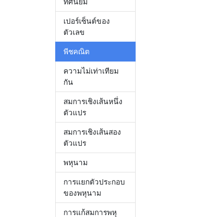
ทศนิยม
เปอร์เซ็นต์ของ
ตัวเลข
พีชคณิต
ความไม่เท่าเทียม
กัน
สมการเชิงเส้นหนึ่ง
ตัวแปร
สมการเชิงเส้นสอง
ตัวแปร
พหุนาม
การแยกตัวประกอบ
ของพหุนาม
การแก้สมการพหุ