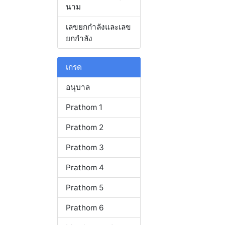
นาม
เลขยกกำลังและเลข
ยกกำลัง
เกรด
อนุบาล
Prathom 1
Prathom 2
Prathom 3
Prathom 4
Prathom 5
Prathom 6