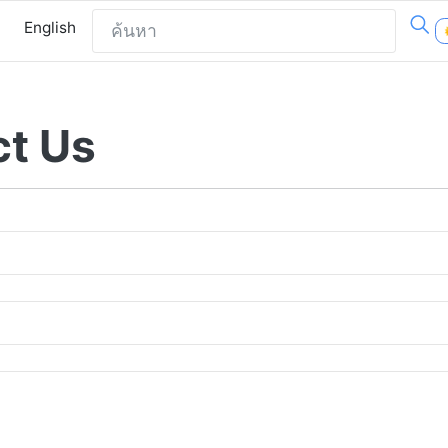
English
t Us