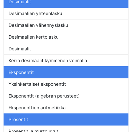
Desimaalit
Desimaalien yhteenlasku
Desimaalien vähennyslasku
Desimaalien kertolasku
Desimaalit
Kerro desimaalit kymmenen voimalla
Eksponentit
Yksinkertaiset eksponentit
Eksponentit (algebran perusteet)
Eksponenttien aritmetiikka
Prosentit
Prosentit ja murtoluvut