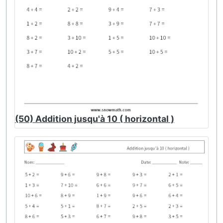
(50) Addition jusqu'à 10 ( horizontal )