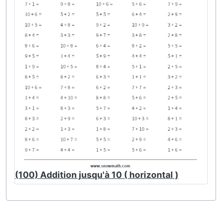
(100) Addition jusqu'à 10 ( horizontal )