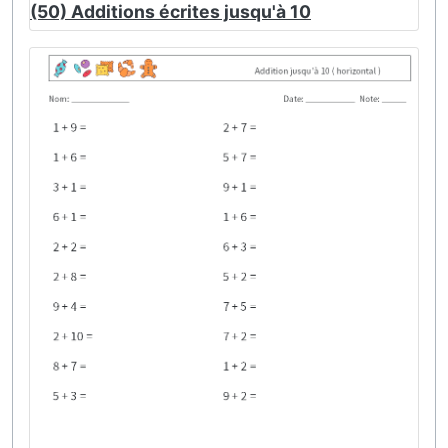
(50) Additions écrites jusqu'à 10