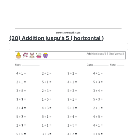
(20) Addition jusqu'à 5 ( horizontal )