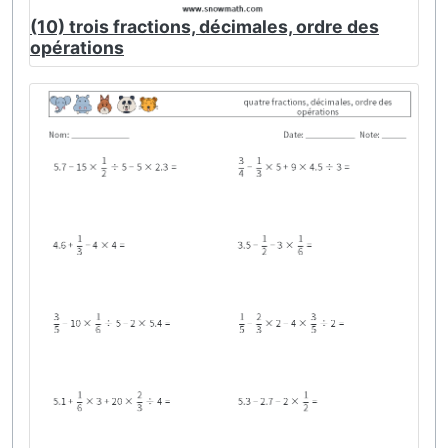
(10) trois fractions, décimales, ordre des
opérations