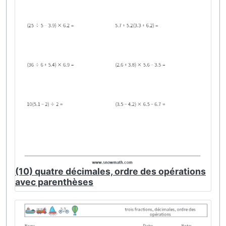
(10) quatre décimales, ordre des opérations
avec parenthèses