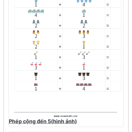
Phép cộng đến 5(hình ảnh)