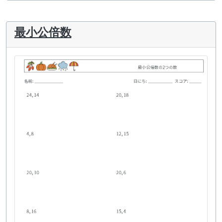
最小公倍数