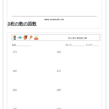
3桁の数の因数