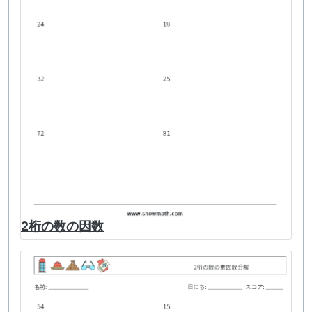
2桁の数の因数