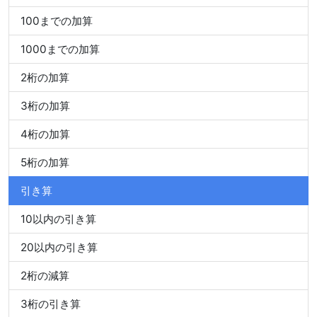
100までの加算
1000までの加算
2桁の加算
3桁の加算
4桁の加算
5桁の加算
引き算
10以内の引き算
20以内の引き算
2桁の減算
3桁の引き算