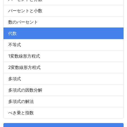
パーセントと小数
数のパーセント
代数
不等式
1変数線形方程式
2変数線形方程式
多項式
多項式の因数分解
多項式の解法
べき乗と指数