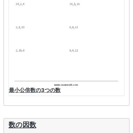
最小公倍数の3つの数
数の因数