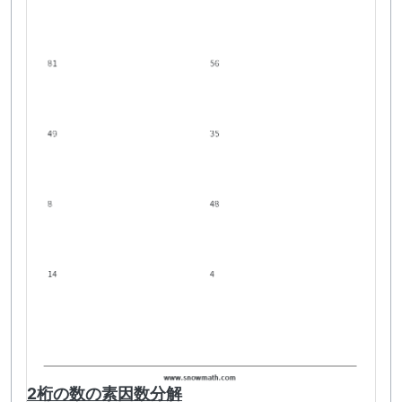
2桁の数の素因数分解