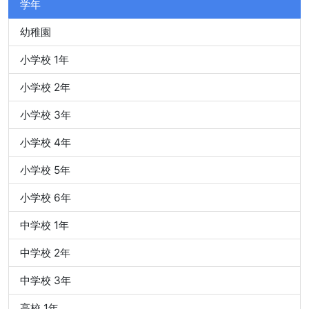
学年
幼稚園
小学校 1年
小学校 2年
小学校 3年
小学校 4年
小学校 5年
小学校 6年
中学校 1年
中学校 2年
中学校 3年
高校 1年