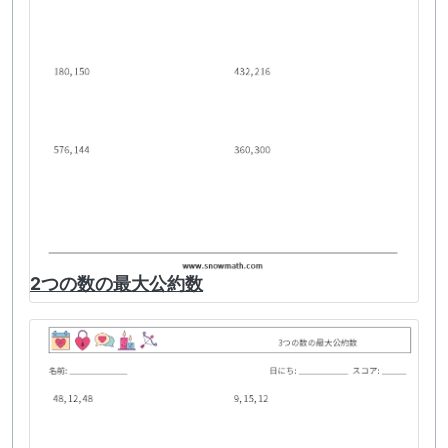
2つの数の最大公約数