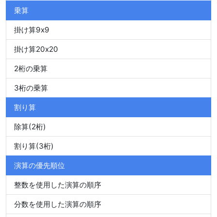
乗算
掛け算9x9
掛け算20x20
2桁の乗算
3桁の乗算
割り算
除算(2桁)
割り算(3桁)
演算の優先順位
整数を使用した演算の順序
分数を使用した演算の順序