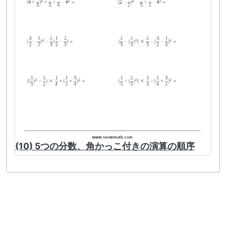
(10) 5つの分数、角かっこ付きの演算の順序