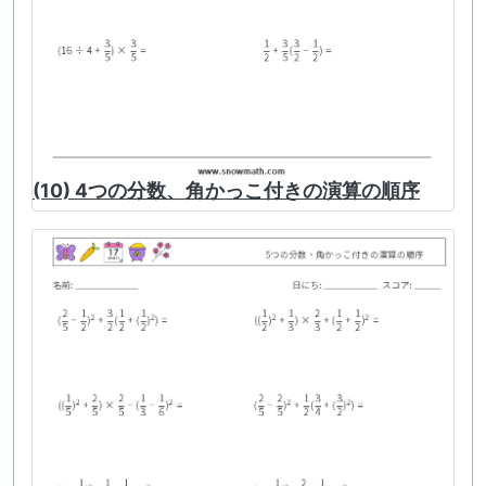
(10) 4つの分数、角かっこ付きの演算の順序