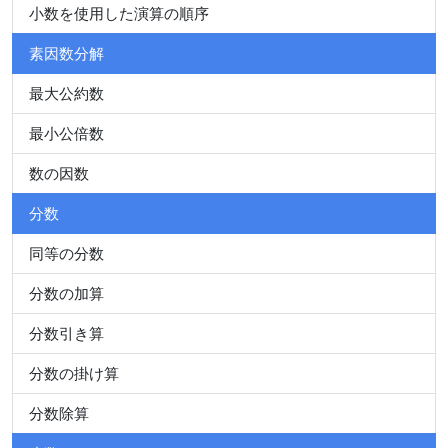
小数を使用した演算の順序
素因数分解
最大公約数
最小公倍数
数の因数
分数
同等の分数
分数の加算
分数引き算
分数の掛け算
分数除算