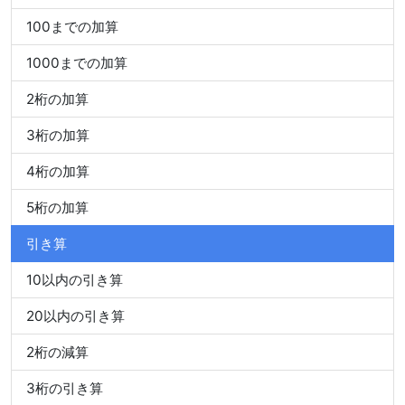
100までの加算
1000までの加算
2桁の加算
3桁の加算
4桁の加算
5桁の加算
引き算
10以内の引き算
20以内の引き算
2桁の減算
3桁の引き算