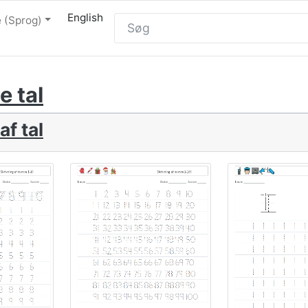
English
 (Sprog)
e tal
af tal