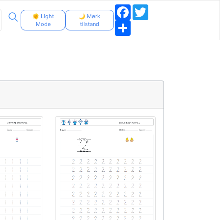
Facebook
Twitter
🌞 Light
🌙 Mørk
Share
Mode
tilstand