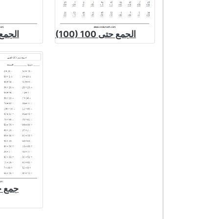
(100) الجمع حتى 100
(50) الجم