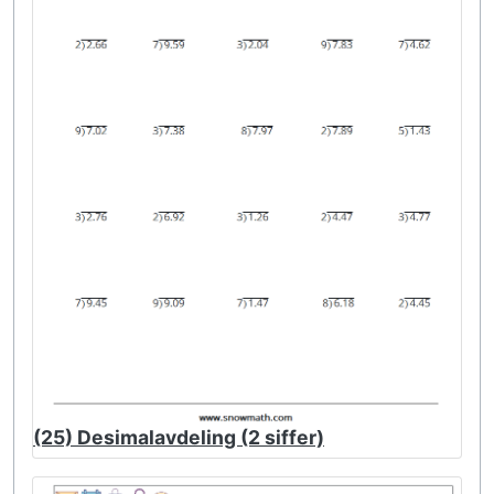
(25) Desimalavdeling (2 siffer)