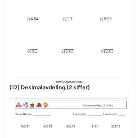
(12) Desimalavdeling (2 siffer)