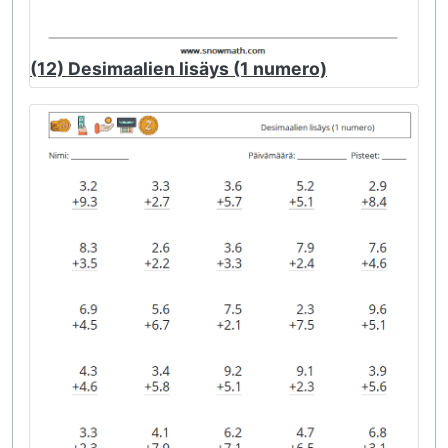
(12) Desimaalien lisäys (1 numero)