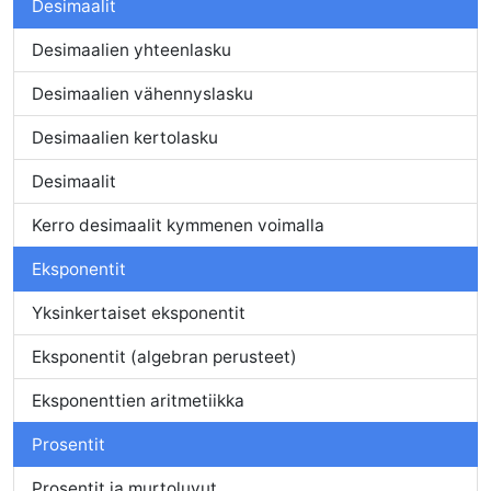
Desimaalit
Desimaalien yhteenlasku
Desimaalien vähennyslasku
Desimaalien kertolasku
Desimaalit
Kerro desimaalit kymmenen voimalla
Eksponentit
Yksinkertaiset eksponentit
Eksponentit (algebran perusteet)
Eksponenttien aritmetiikka
Prosentit
Prosentit ja murtoluvut